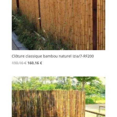
Clôture classique bambou naturel Izia/7-RF200
Le
Le
190,16
€
160,16
€
prix
prix
initial
actuel
était :
est :
190,16 €.
160,16 €.