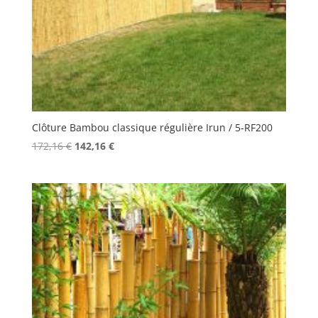
Clôture Bambou classique régulière Irun / 5-RF200
Le
Le
172,16
€
142,16
€
prix
prix
initial
actuel
était :
est :
172,16 €.
142,16 €.