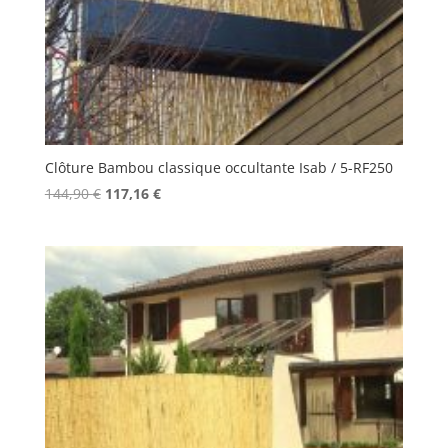
Clôture Bambou classique occultante Isab / 5-RF250
Le
Le
144,90
€
117,16
€
prix
prix
initial
actuel
était :
est :
144,90 €.
117,16 €.