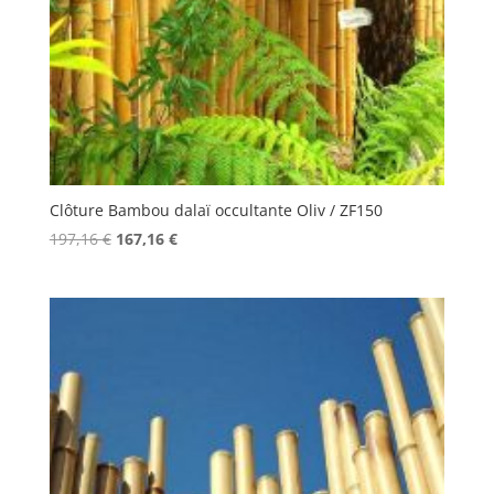
Clôture Bambou dalaï occultante Oliv / ZF150
Le
Le
197,16
€
167,16
€
prix
prix
initial
actuel
était :
est :
197,16 €.
167,16 €.