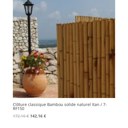
182,16 €.
152,16 €.
Clôture classique Bambou solide naturel Itan / 7-
RF150
Le
Le
172,16
€
142,16
€
prix
prix