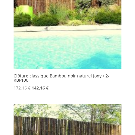
Clôture classique Bambou noir naturel Jony / 2-
RBF100
Le
Le
172,16
€
142,16
€
prix
prix
initial
actuel
était :
est :
172,16 €.
142,16 €.