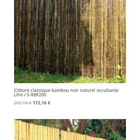
Clôture classique bambou noir naturel occultante
Liho / 5-RBF200
Le
Le
202,16
€
172,16
€
prix
prix
initial
actuel
était :
est :
202,16 €.
172,16 €.