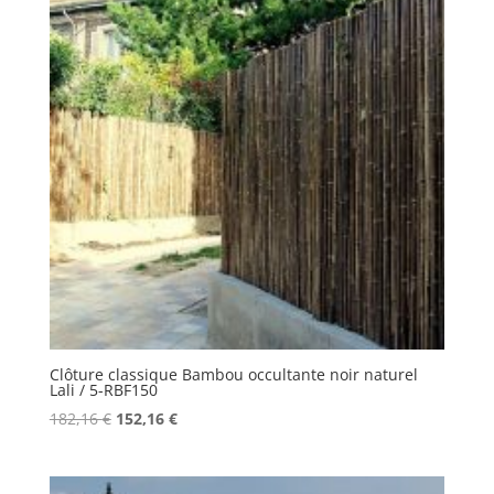
Clôture classique Bambou occultante noir naturel
Lali / 5-RBF150
Le
Le
182,16
€
152,16
€
prix
prix
initial
actuel
était :
est :