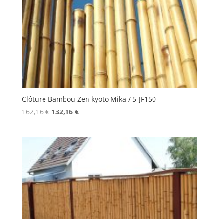
Clôture Bambou Zen kyoto Mika / 5-JF150
Le
Le
162,16
€
132,16
€
prix
prix
initial
actuel
était :
est :
162,16 €.
132,16 €.