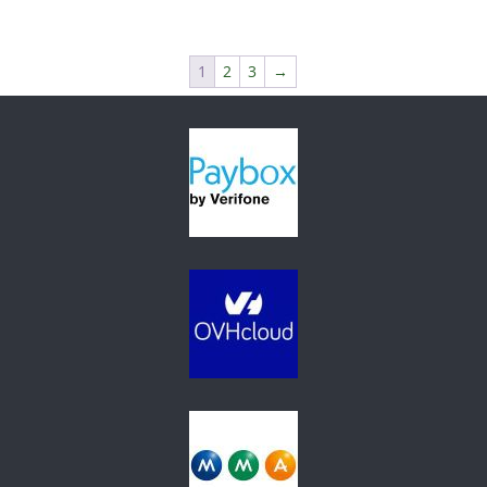
prix
prix
initial
actuel
était :
est :
1
2
3
→
202,16 €.
172,16 €.