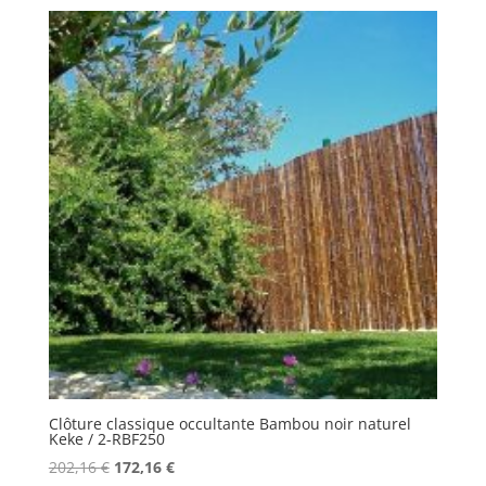
initial
actuel
était :
est :
172,16 €.
142,16 €.
Clôture classique occultante Bambou noir naturel
Keke / 2-RBF250
Le
Le
202,16
€
172,16
€