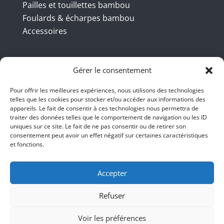
Pailles et touillettes bambou
Foulards & écharpes bambou
Accessoires
Coordonnées
Gérer le consentement
Pour offrir les meilleures expériences, nous utilisons des technologies
telles que les cookies pour stocker et/ou accéder aux informations des
BBB INT LTD – RUE DU BAMBOU.COM
appareils. Le fait de consentir à ces technologies nous permettra de
traiter des données telles que le comportement de navigation ou les ID
145 rue de la République 95100
uniques sur ce site. Le fait de ne pas consentir ou de retirer son
consentement peut avoir un effet négatif sur certaines caractéristiques
Argenteuil
et fonctions.
01 47 86 00 04
bienvenue@ruedubambou.com
Accepter
Refuser
Du lundi au samedi
9h – 18h
Voir les préférences