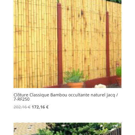
Clôture Classique Bambou occultante naturel Jacq /
7-RF250
Le
Le
202,16
€
172,16
€
prix
prix
initial
actuel
était :
est :
202,16 €.
172,16 €.