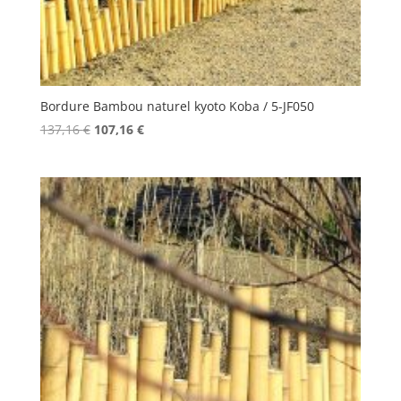
Bordure Bambou naturel kyoto Koba / 5-JF050
Le
Le
137,16
€
107,16
€
prix
prix
initial
actuel
était :
est :
137,16 €.
107,16 €.