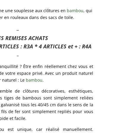
e une souplesse aux clôtures en
bambou
, qui
er en rouleaux dans des sacs de toile.
–
S REMISES ACHATS
RTICLES : R3A * 4 ARTICLES et + : R4A
–
nquillité ? Être enfin réellement chez vous et
de votre espace privé. Avec un produit naturel
 naturel : Le
bambou
.
ble de clôtures décoratives, esthétiques,
Les tiges de bambous sont simplement reliées
er galvanisé tous les 40/45 cm dans le sens de la
 fils de fer sont simplement repliés pour vous
de et facile.
u est unique, car réalisé manuellement.