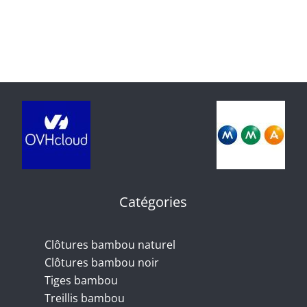
naturel
occultante
Liho
/
5-
RBF200
Catégories
Clôtures bambou naturel
Clôtures bambou noir
Tiges bambou
Treillis bambou