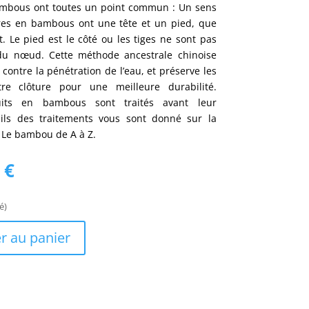
bambous ont toutes un point commun : Un sens
ures en bambous ont une tête et un pied, que
. Le pied est le côté ou les tiges ne sont pas
du nœud. Cette méthode ancestrale chinoise
contre la pénétration de l’eau, et préserve les
e clôture pour une meilleure durabilité.
its en bambous sont traités avant leur
ails des traitements vous sont donné sur la
: Le bambou de A à Z.
Le
6
€
prix
actuel
é)
est :
 €.
172,16 €.
r au panier