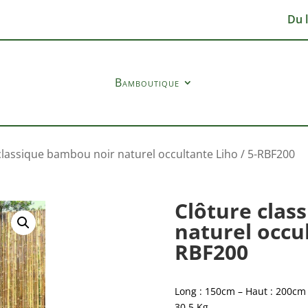
Du 
Bamboutique
classique bambou noir naturel occultante Liho / 5-RBF200
Clôture clas
naturel occul
RBF200
Long : 150cm – Haut : 200cm –
30,5 Kg