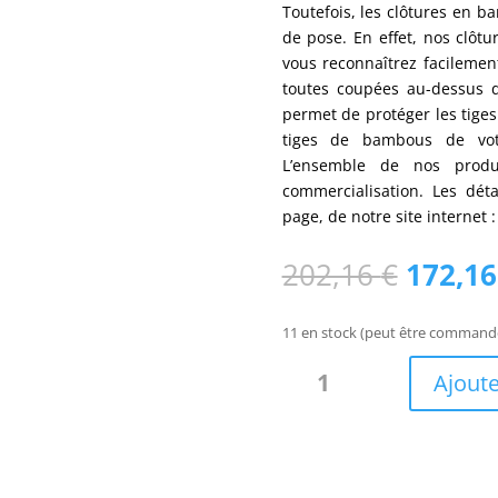
Toutefois, les clôtures en 
de pose. En effet, nos clôt
vous reconnaîtrez facilement
toutes coupées au-dessus 
permet de protéger les tiges 
tiges de bambous de votr
L’ensemble de nos produ
commercialisation. Les dét
page, de notre site internet 
Le
202,16
€
172,1
prix
initial
11 en stock (peut être command
était :
quantité
202,16
Ajoute
de
Clôture
classique
bambou
noir