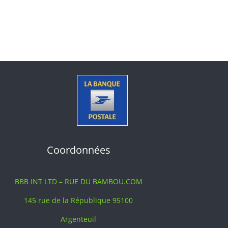
Coordonnées
BBB INT LTD – RUE DU BAMBOU.COM
145 rue de la République 95100
Argenteuil