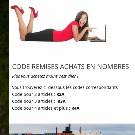
INFOS BAMBOU
Vous avez choisi des produits à base de bambou
CODE REMISES ACHATS EN NOMBRES
manufacturés pour votre jardin, votre terrasse,
votre balcon ou une décoration intérieure. Nous
Plus vous achetez moins c’est cher !
vous en remercions. Pour votre plus grande
satisfaction, nous avons regroupé sur la page LE
Vous trouverez ci-dessous les codes correspondants
BAMBOU de A à Z, Le maximum d’informations
Code pour 2 articles :
R2A
qui vous permettrons de réussir votre installation,
Code pour 3 articles :
R3A
de mieux comprendre et apprécier cet élément
Code pour 4 articles et plus :
R4A
naturel et magnifique