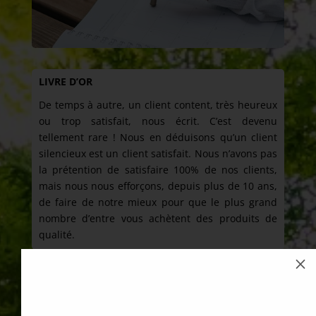
LIVRE D’OR
De temps à autre, un client content, très heureux
ou trop satisfait, nous écrit. C’est devenu
tellement rare ! Nous en déduisons qu’un client
silencieux est un client satisfait. Nous n’avons pas
la prétention de satisfaire 100% de nos clients,
mais nous nous efforçons, depuis plus de 10 ans,
de faire de notre mieux pour que le plus grand
nombre d’entre vous achètent des produits de
qualité.
M