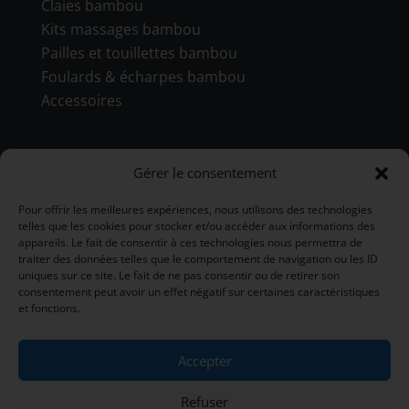
Claies bambou
Kits massages bambou
Pailles et touillettes bambou
Foulards & écharpes bambou
Accessoires
Coordonnées
Gérer le consentement
Pour offrir les meilleures expériences, nous utilisons des technologies
telles que les cookies pour stocker et/ou accéder aux informations des
BBB INT LTD – RUE DU BAMBOU.COM
appareils. Le fait de consentir à ces technologies nous permettra de
traiter des données telles que le comportement de navigation ou les ID
145 rue de la République 95100
uniques sur ce site. Le fait de ne pas consentir ou de retirer son
consentement peut avoir un effet négatif sur certaines caractéristiques
Argenteuil
et fonctions.
01 47 86 00 04
bienvenue@ruedubambou.com
Accepter
Refuser
Du lundi au samedi