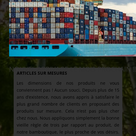
NOUVEL ARRIVAGE LE MOIS PROCHAIN !!
ARTICLES SUR MESURES
Les dimensions de nos produits ne vous
conviennent pas ! Aucun souci, Depuis plus de 15
ans d’existence, nous avons appris à satisfaire le
plus grand nombre de clients en proposant des
produits sur mesure. Cela n’est pas plus cher
chez nous. Nous appliquons simplement la bonne
vieille règle de trois par rapport au produit, de
notre bamboutique, le plus proche de vos désirs.