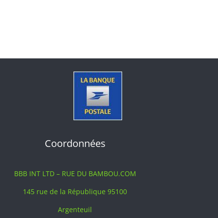
Coordonnées
BBB INT LTD – RUE DU BAMBOU.COM
145 rue de la République 95100
Argenteuil