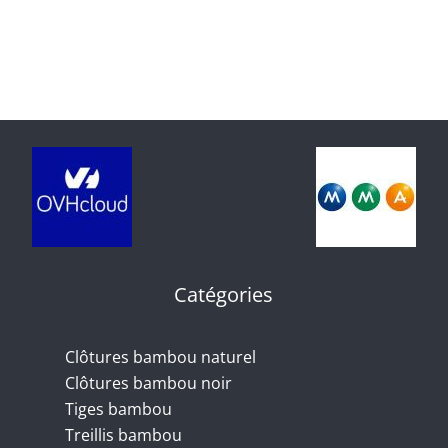
noir
naturel
Keke
/
2-
RBF250
Catégories
Clôtures bambou naturel
Clôtures bambou noir
Tiges bambou
Treillis bambou