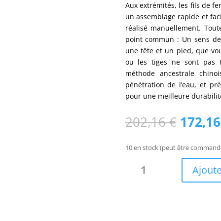
Aux extrémités, les fils de 
un assemblage rapide et fac
réalisé manuellement. Tout
point commun : Un sens de 
une tête et un pied, que vou
ou les tiges ne sont pas
méthode ancestrale chinoi
pénétration de l’eau, et pr
pour une meilleure durabilit
Le
202,16
€
172,1
prix
initial
10 en stock (peut être command
était :
quantité
202,16
Ajoute
de
Clôture
classique
occultante
Bambou