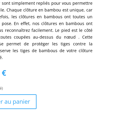
fer sont simplement repliés pour vous permettre
ile. Chaque clôture en bambou est unique, car
efois, les clôtures en bambous ont toutes un
pose. En effet, nos clôtures en bambous ont
s reconnaîtrez facilement. Le pied est le côté
 toutes coupées au-dessus du nœud . Cette
se permet de protéger les tiges contre la
éserve les tiges de bambous de votre clôture
é.
Le
6
€
prix
actuel
é)
est :
 €.
172,16 €.
r au panier