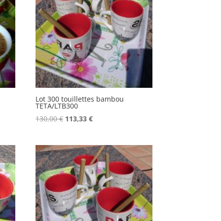
Lot 300 touillettes bambou
TETA/LTB300
Le
Le
130,00
€
113,33
€
prix
prix
initial
actuel
était :
est :
130,00 €.
113,33 €.