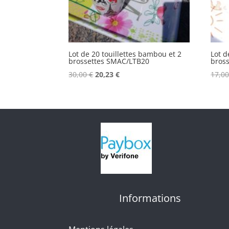
Lot de 20 touillettes bambou et 2
Lot d
brossettes SMAC/LTB20
bross
Le
Le
30,00
€
20,23
€
17,0
prix
prix
initial
actuel
était :
est :
30,00 €.
20,23 €.
Informations