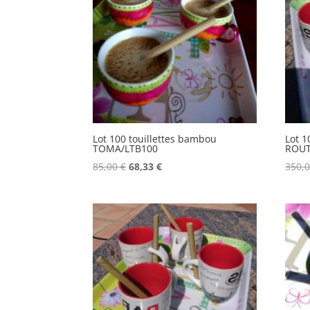
Lot 100 touillettes bambou
Lot 1
TOMA/LTB100
ROUT
Le
Le
85,00
€
68,33
€
350,
prix
prix
initial
actuel
était :
est :
85,00 €.
68,33 €.