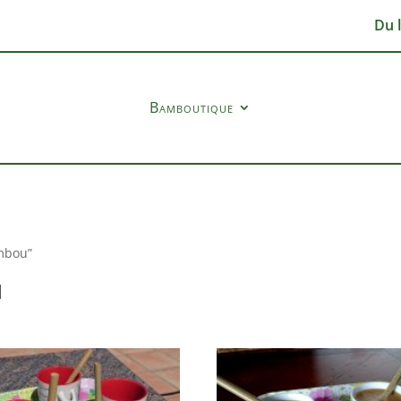
Du 
Bamboutique
ambou”
u