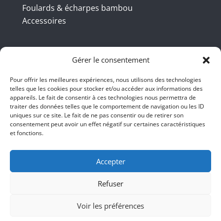
Foulards & écharpes bambou
Accessoires
Coordonnées
Gérer le consentement
Pour offrir les meilleures expériences, nous utilisons des technologies
telles que les cookies pour stocker et/ou accéder aux informations des
BBB INT LTD – RUE DU BAMBOU.COM
appareils. Le fait de consentir à ces technologies nous permettra de
traiter des données telles que le comportement de navigation ou les ID
145 rue de la République 95100
uniques sur ce site. Le fait de ne pas consentir ou de retirer son
consentement peut avoir un effet négatif sur certaines caractéristiques
Argenteuil
et fonctions.
01 47 86 00 04
bienvenue@ruedubambou.com
Accepter
Refuser
Du lundi au samedi
9h – 18h
Voir les préférences
Le dimanche, faut voir <;))