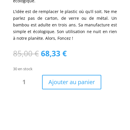
écologique.
L’idée est de remplacer le plastic où qu’il soit. Ne me
parlez pas de carton, de verre ou de métal. Un
bambou est adulte en trois ans. Sa manufacture est
simple et écologique. Son utilisation ne nuit en rien
à notre planète. Alors, Foncez !
Le
Le
85,00
€
68,33
€
prix
prix
initial
actuel
30 en stock
était :
est :
quantité
85,00 €.
68,33 €.
Ajouter au panier
de
Lot
100
touillettes
bambou
TOMA/LTB100