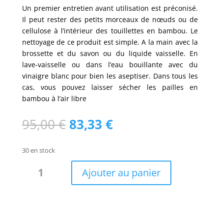
Un premier entretien avant utilisation est préconisé.
Il peut rester des petits morceaux de nœuds ou de
cellulose à l’intérieur des touillettes en bambou. Le
nettoyage de ce produit est simple. A la main avec la
brossette et du savon ou du liquide vaisselle. En
lave-vaisselle ou dans l’eau bouillante avec du
vinaigre blanc pour bien les aseptiser. Dans tous les
cas, vous pouvez laisser sécher les pailles en
bambou à l’air libre
Le
Le
95,00
€
83,33
€
prix
prix
initial
actuel
30 en stock
était :
est :
quantité
95,00 €.
83,33 €.
Ajouter au panier
de
Lot
200
touillettes
bambou