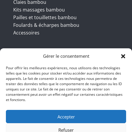
Claies bambou
Kits massages bambou
Pailles et touillettes bambou
Foulards & écharpes bambou
Accessoires
Coordonnées
Gérer le consentement
Pour offrir les meilleures expériences, nous utilisons des technologies
telles que les cookies pour stocker et/ou accéder aux informations des
BBB INT LTD – RUE DU BAMBOU.COM
appareils. Le fait de consentir à ces technologies nous permettra de
traiter des données telles que le comportement de navigation ou les ID
145 rue de la République 95100
uniques sur ce site. Le fait de ne pas consentir ou de retirer son
consentement peut avoir un effet négatif sur certaines caractéristiques
Argenteuil
et fonctions.
01 47 86 00 04
bienvenue@ruedubambou.com
Accepter
Refuser
Du lundi au samedi