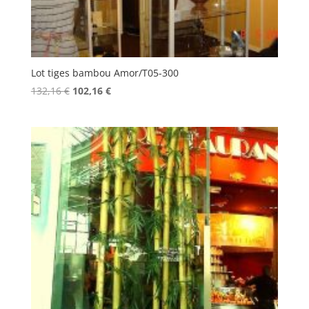
Lot tiges bambou Amor/T05-300
Le
Le
132,16
€
102,16
€
prix
prix
initial
actuel
était :
est :
132,16 €.
102,16 €.