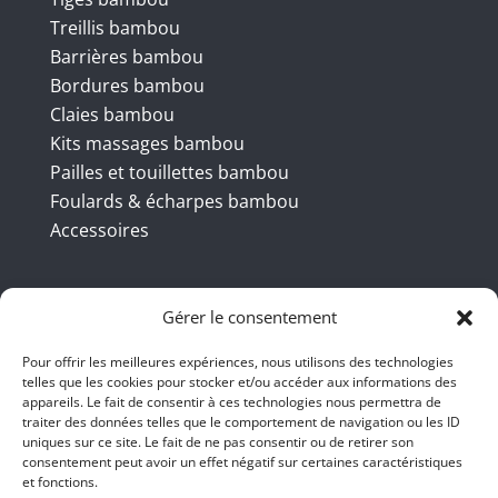
Treillis bambou
Barrières bambou
Bordures bambou
Claies bambou
Kits massages bambou
Pailles et touillettes bambou
Foulards & écharpes bambou
Accessoires
Coordonnées
Gérer le consentement
Pour offrir les meilleures expériences, nous utilisons des technologies
telles que les cookies pour stocker et/ou accéder aux informations des
BBB INT LTD – RUE DU BAMBOU.COM
appareils. Le fait de consentir à ces technologies nous permettra de
traiter des données telles que le comportement de navigation ou les ID
145 rue de la République 95100
uniques sur ce site. Le fait de ne pas consentir ou de retirer son
consentement peut avoir un effet négatif sur certaines caractéristiques
Argenteuil
et fonctions.