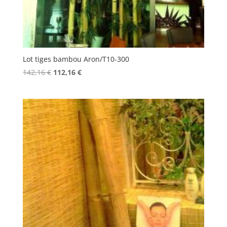
Lot tiges bambou Aron/T10-300
Le
Le
142,16
€
112,16
€
prix
prix
initial
actuel
était :
est :
142,16 €.
112,16 €.