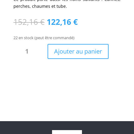
perches, chaumes et tube.
Le
Le
152,16
€
122,16
€
prix
prix
initial
actuel
22 en stock (peut être commandé)
était :
est :
quantité
152,16 €.
122,16 €.
Ajouter au panier
de
Lot
tiges
bambou
Deco/T12-
300