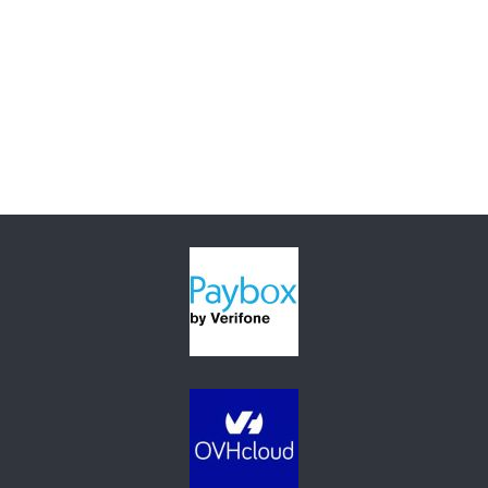
Tiges,
Chaumes
Bambou
Anie
/
T07-
300