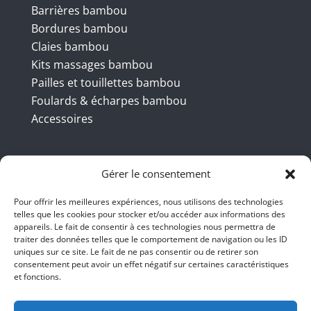
Barrières bambou
Bordures bambou
Claies bambou
Kits massages bambou
Pailles et touillettes bambou
Foulards & écharpes bambou
Accessoires
Coordonnées
Gérer le consentement
Pour offrir les meilleures expériences, nous utilisons des technologies
telles que les cookies pour stocker et/ou accéder aux informations des
BBB INT LTD – RUE DU BAMBOU.COM
appareils. Le fait de consentir à ces technologies nous permettra de
traiter des données telles que le comportement de navigation ou les ID
145 rue de la République 95100
uniques sur ce site. Le fait de ne pas consentir ou de retirer son
consentement peut avoir un effet négatif sur certaines caractéristiques
Argenteuil
et fonctions.
01 47 86 00 04