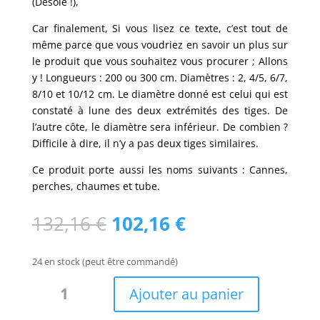
(Désolé !),
Car finalement, Si vous lisez ce texte, c’est tout de
même parce que vous voudriez en savoir un plus sur
le produit que vous souhaitez vous procurer ; Allons
y ! Longueurs : 200 ou 300 cm. Diamètres : 2, 4/5, 6/7,
8/10 et 10/12 cm. Le diamètre donné est celui qui est
constaté à lune des deux extrémités des tiges. De
l’autre côte, le diamètre sera inférieur. De combien ?
Difficile à dire, il n’y a pas deux tiges similaires.
Ce produit porte aussi les noms suivants : Cannes,
perches, chaumes et tube.
Le
Le
132,16
€
102,16
€
prix
prix
initial
actuel
24 en stock (peut être commandé)
était :
est :
quantité
132,16 €.
102,16 €.
Ajouter au panier
de
Lot