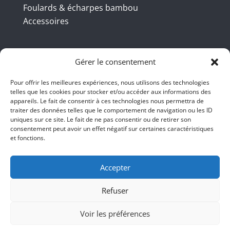
Foulards & écharpes bambou
Accessoires
Coordonnées
Gérer le consentement
Pour offrir les meilleures expériences, nous utilisons des technologies
BBB INT LTD – RUE DU BAMBOU.COM
telles que les cookies pour stocker et/ou accéder aux informations des
appareils. Le fait de consentir à ces technologies nous permettra de
traiter des données telles que le comportement de navigation ou les ID
145 rue de la République 95100
uniques sur ce site. Le fait de ne pas consentir ou de retirer son
consentement peut avoir un effet négatif sur certaines caractéristiques
Argenteuil
et fonctions.
01 47 86 00 04
bienvenue@ruedubambou.com
Accepter
Refuser
Du lundi au samedi
9h – 18h
Voir les préférences
Le dimanche, faut voir <;))