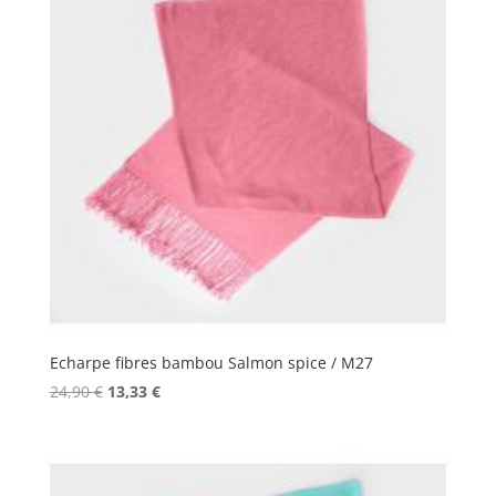
Echarpe fibres bambou Salmon spice / M27
Le
Le
24,90
€
13,33
€
prix
prix
initial
actuel
était :
est :
24,90 €.
13,33 €.