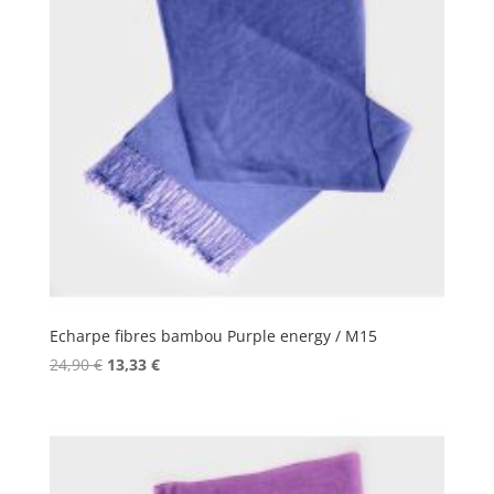
Echarpe fibres bambou Purple energy / M15
Le
Le
24,90
€
13,33
€
prix
prix
initial
actuel
était :
est :
24,90 €.
13,33 €.