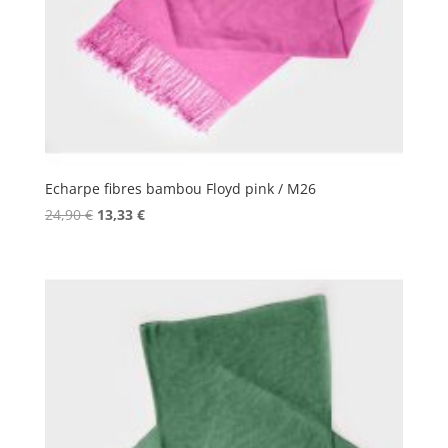
Echarpe fibres bambou Floyd pink / M26
Le
Le
24,90
€
13,33
€
prix
prix
initial
actuel
était :
est :
24,90 €.
13,33 €.