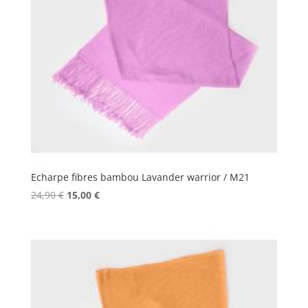
Echarpe fibres bambou Lavander warrior / M21
Le
Le
24,90
€
15,00
€
prix
prix
initial
actuel
était :
est :
24,90 €.
15,00 €.