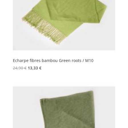
Echarpe fibres bambou Green roots / M10
Le
Le
24,90
€
13,33
€
prix
prix
initial
actuel
était :
est :
24,90 €.
13,33 €.