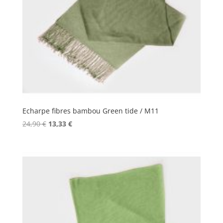
Echarpe fibres bambou Green tide / M11
Le
Le
24,90
€
13,33
€
prix
prix
initial
actuel
était :
est :
24,90 €.
13,33 €.