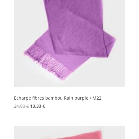
Echarpe fibres bambou Rain purple / M22
Le
Le
24,90
€
13,33
€
prix
prix
initial
actuel
était :
est :
24,90 €.
13,33 €.