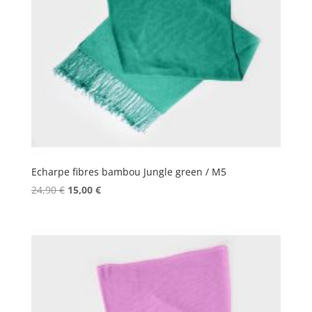
Echarpe fibres bambou Jungle green / M5
Le
Le
24,90
€
15,00
€
prix
prix
initial
actuel
était :
est :
24,90 €.
15,00 €.