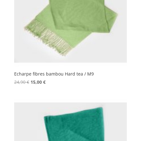
Echarpe fibres bambou Hard tea / M9
Le
Le
24,90
€
15,00
€
prix
prix
initial
actuel
était :
est :
24,90 €.
15,00 €.