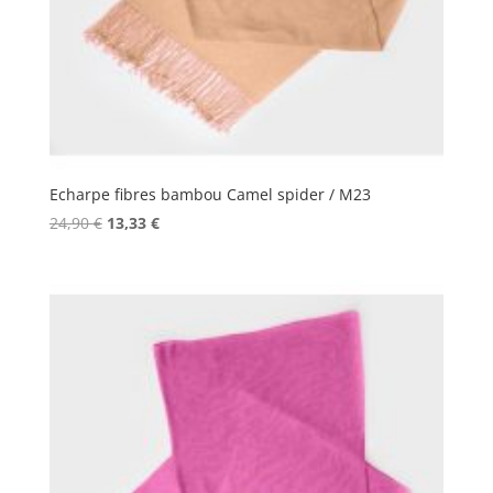
Echarpe fibres bambou Camel spider / M23
Le
Le
24,90
€
13,33
€
prix
prix
initial
actuel
était :
est :
24,90 €.
13,33 €.