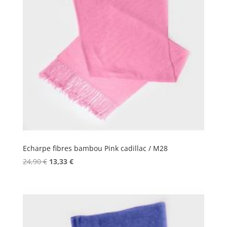
Echarpe fibres bambou Pink cadillac / M28
Le
Le
24,90
€
13,33
€
prix
prix
initial
actuel
était :
est :
24,90 €.
13,33 €.