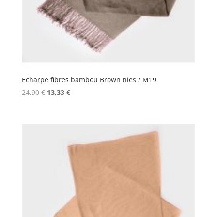
Echarpe fibres bambou Brown nies / M19
Le
Le
24,90
€
13,33
€
prix
prix
initial
actuel
était :
est :
24,90 €.
13,33 €.