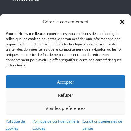
Coordonnées
Gérer le consentement
Pour offrir les meilleures expériences, nous utilisons des technologies
telles que les cookies pour stocker et/ou accéder aux informations des
BBB INT LTD – RUE DU BAMBOU.COM
appareils. Le fait de consentir à ces technologies nous permettra de
traiter des données telles que le comportement de navigation ou les ID
145 rue de la République 95100
uniques sur ce site. Le fait de ne pas consentir ou de retirer son
consentement peut avoir un effet négatif sur certaines caractéristiques
Argenteuil
et fonctions.
01 47 86 00 04
bienvenue@ruedubambou.com
Accepter
Refuser
Du lundi au samedi
9h – 18h
Voir les préférences
Le dimanche, faut voir <;))
Politique de
Politique de confidentialité &
Conditions générales de
cookies
Cookies
ventes