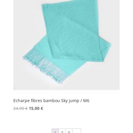
Echarpe fibres bambou Sky jump / M6
Le
Le
24,90
€
15,00
€
prix
prix
initial
actuel
était :
est :
1
2
3
→