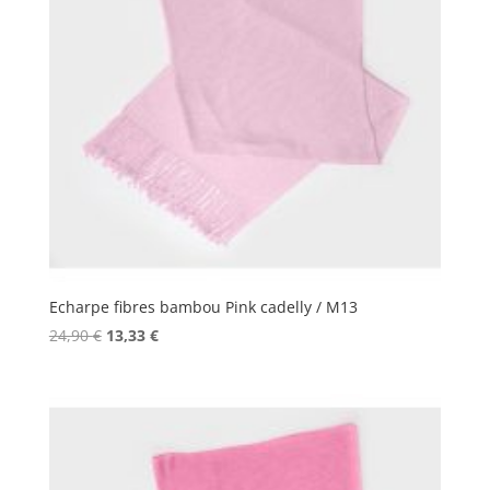
Echarpe fibres bambou Pink cadelly / M13
Le
Le
24,90
€
13,33
€
prix
prix
initial
actuel
était :
est :
24,90 €.
13,33 €.