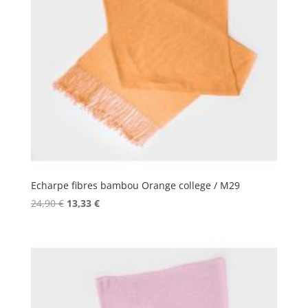
Echarpe fibres bambou Orange college / M29
Le
Le
24,90
€
13,33
€
prix
prix
initial
actuel
était :
est :
24,90 €.
13,33 €.