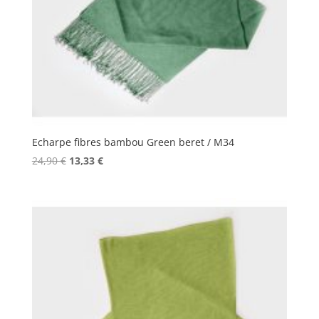
Echarpe fibres bambou Green beret / M34
Le
Le
24,90
€
13,33
€
prix
prix
initial
actuel
était :
est :
24,90 €.
13,33 €.