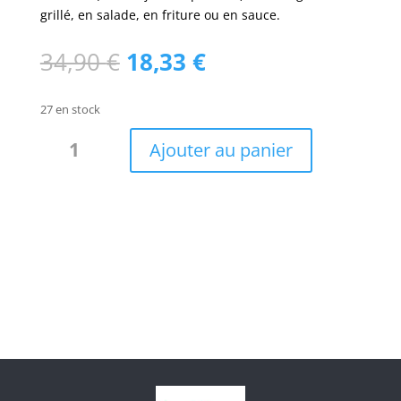
grillé, en salade, en friture ou en sauce.
Le
Le
34,90
€
18,33
€
prix
prix
initial
actuel
27 en stock
était :
est :
quantité
34,90 €.
18,33 €.
Ajouter au panier
de
Foulard
fibres
bambou
Green
grass
/
W10