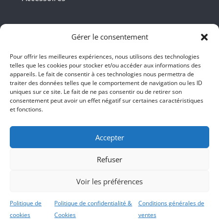
Coordonnées
Gérer le consentement
Pour offrir les meilleures expériences, nous utilisons des technologies
telles que les cookies pour stocker et/ou accéder aux informations des
BBB INT LTD – RUE DU BAMBOU.COM
appareils. Le fait de consentir à ces technologies nous permettra de
traiter des données telles que le comportement de navigation ou les ID
145 rue de la République 95100
uniques sur ce site. Le fait de ne pas consentir ou de retirer son
consentement peut avoir un effet négatif sur certaines caractéristiques
Argenteuil
et fonctions.
01 47 86 00 04
bienvenue@ruedubambou.com
Accepter
Refuser
Du lundi au samedi
9h – 18h
Voir les préférences
Le dimanche, faut voir <;))
Politique de
Politique de confidentialité &
Conditions générales de
cookies
Cookies
ventes