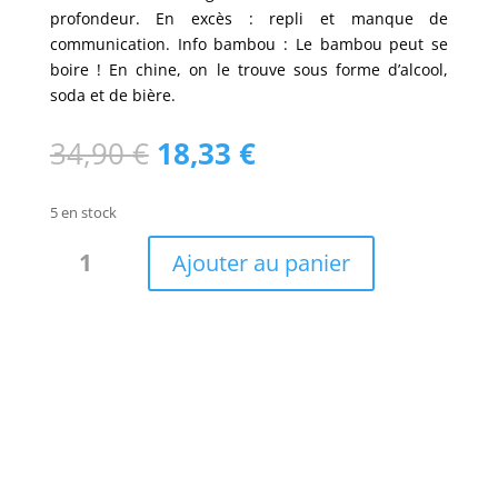
profondeur. En excès : repli et manque de
communication. Info bambou : Le bambou peut se
boire ! En chine, on le trouve sous forme d’alcool,
soda et de bière.
Le
Le
34,90
€
18,33
€
prix
prix
initial
actuel
5 en stock
était :
est :
quantité
34,90 €.
18,33 €.
Ajouter au panier
de
Foulard
fibres
bambou
Blue
feeling
/
W6