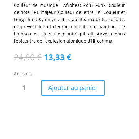
Couleur de musique : Afrobeat Zouk Funk. Couleur
de note : RE majeur. Couleur de lettre : K. Couleur et
Feng shui : Synonyme de stabilité, maturité, solidité,
de prévisibilité et d’enracinement. Info bambou : Le
bambou est la seule plante qui ait survécu dans
l’épicentre de l’explosion atomique d’Hiroshima.
Le
Le
24,90
€
13,33
€
prix
prix
initial
actuel
8 en stock
était :
est :
quantité
24,90 €.
13,33 €.
Ajouter au panier
de
Echarpe
fibres
bambou
Camel
spider
/
M23