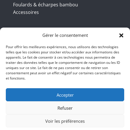
Foulards & écharpes bambou
Accessoires
Coordonnées
Gérer le consentement
Pour offrir les meilleures expériences, nous utilisons des technologies
telles que les cookies pour stocker et/ou accéder aux informations des
BBB INT LTD – RUE DU BAMBOU.COM
appareils. Le fait de consentir à ces technologies nous permettra de
traiter des données telles que le comportement de navigation ou les ID
145 rue de la République 95100
uniques sur ce site. Le fait de ne pas consentir ou de retirer son
consentement peut avoir un effet négatif sur certaines caractéristiques
Argenteuil
et fonctions.
01 47 86 00 04
bienvenue@ruedubambou.com
Accepter
Refuser
Du lundi au samedi
9h – 18h
Voir les préférences
Le dimanche, faut voir <;))