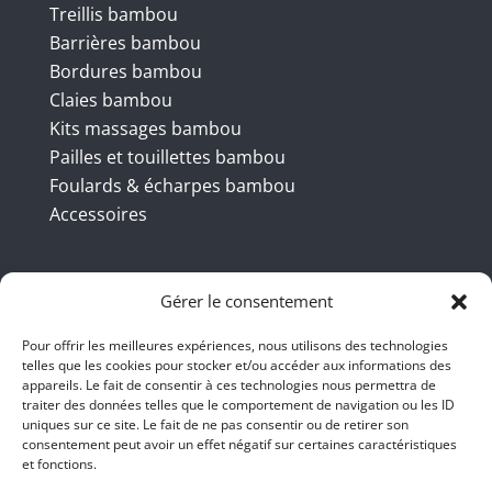
Treillis bambou
Barrières bambou
Bordures bambou
Claies bambou
Kits massages bambou
Pailles et touillettes bambou
Foulards & écharpes bambou
Accessoires
Coordonnées
Gérer le consentement
Pour offrir les meilleures expériences, nous utilisons des technologies
BBB INT LTD – RUE DU BAMBOU.COM
telles que les cookies pour stocker et/ou accéder aux informations des
appareils. Le fait de consentir à ces technologies nous permettra de
traiter des données telles que le comportement de navigation ou les ID
145 rue de la République 95100
uniques sur ce site. Le fait de ne pas consentir ou de retirer son
consentement peut avoir un effet négatif sur certaines caractéristiques
Argenteuil
et fonctions.
01 47 86 00 04