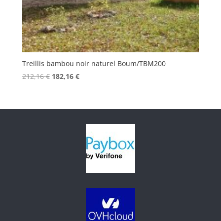
Treillis bambou noir naturel Boum/TBM200
Le
Le
212,16
€
182,16
€
prix
prix
initial
actuel
était :
est :
212,16 €.
182,16 €.