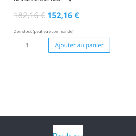
Le
Le
182,16
€
152,16
€
prix
prix
initial
actuel
2 en stock (peut être commandé)
était :
est :
quantité
182,16 €.
152,16 €.
Ajouter au panier
de
Treillis
bambou
noir
naturel
Bily/TBM150