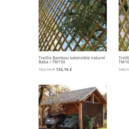
Treillis Bambou extensible naturel
Treil
Baba / TM150
TM1
Le
Le
162,16
€
132,16
€
142,
prix
prix
initial
actuel
était :
est :
162,16 €.
132,16 €.