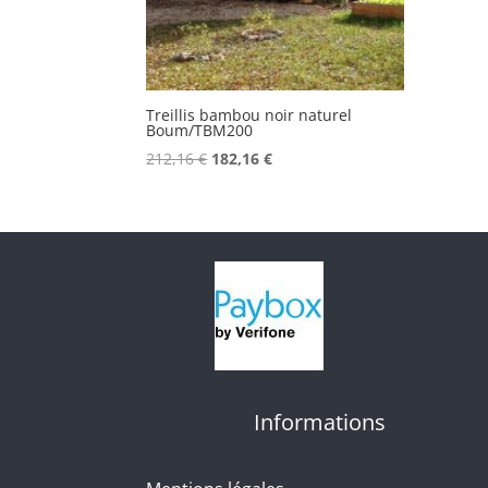
Treillis bambou noir naturel
Boum/TBM200
Le
Le
212,16
€
182,16
€
prix
prix
initial
actuel
était :
est :
212,16 €.
182,16 €.
Informations