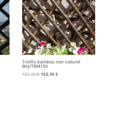
Treillis bambou noir naturel
Bily/TBM150
Le
Le
182,16
€
152,16
€
prix
prix
initial
actuel
était :
est :
182,16 €.
152,16 €.