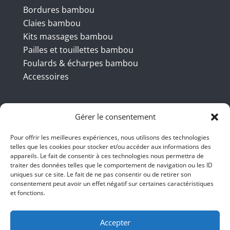
Bordures bambou
Claies bambou
Kits massages bambou
Pailles et touillettes bambou
Foulards & écharpes bambou
Accessoires
Coordonnées
Gérer le consentement
Pour offrir les meilleures expériences, nous utilisons des technologies
telles que les cookies pour stocker et/ou accéder aux informations des
BBB INT LTD – RUE DU BAMBOU.COM
appareils. Le fait de consentir à ces technologies nous permettra de
traiter des données telles que le comportement de navigation ou les ID
145 rue de la République 95100
uniques sur ce site. Le fait de ne pas consentir ou de retirer son
consentement peut avoir un effet négatif sur certaines caractéristiques
Argenteuil
et fonctions.
01 47 86 00 04
bienvenue@ruedubambou.com
Accepter