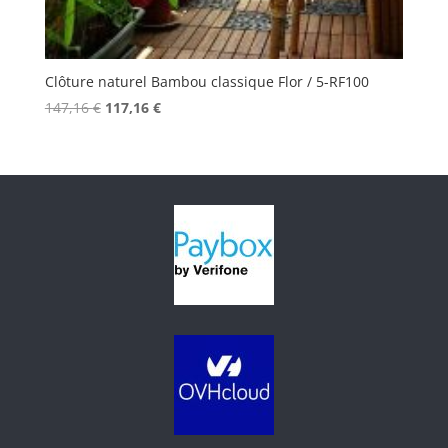
Clôture naturel Bambou classique Flor / 5-RF100
Le
Le
147,16
€
117,16
€
prix
prix
initial
actuel
était :
est :
147,16 €.
117,16 €.