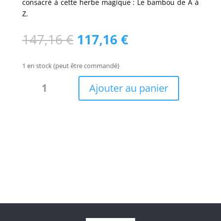
consacré à cette herbe magique : Le bambou de A à
Z.
Le
Le
147,16
€
117,16
€
prix
prix
initial
actuel
1 en stock (peut être commandé)
était :
est :
quantité
147,16 €.
117,16 €.
Ajouter au panier
de
Clôture
naturel
Bambou
classique
Flor
/
5-
RF100