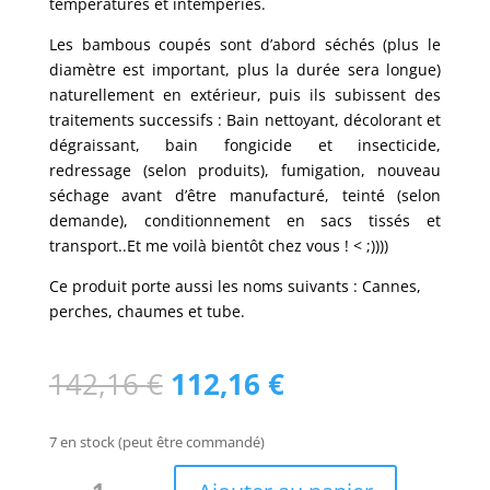
températures et intempéries.
Les bambous coupés sont d’abord séchés (plus le
diamètre est important, plus la durée sera longue)
naturellement en extérieur, puis ils subissent des
traitements successifs : Bain nettoyant, décolorant et
dégraissant, bain fongicide et insecticide,
redressage (selon produits), fumigation, nouveau
séchage avant d’être manufacturé, teinté (selon
demande), conditionnement en sacs tissés et
transport..Et me voilà bientôt chez vous ! < ;))))
Ce produit porte aussi les noms suivants : Cannes,
perches, chaumes et tube.
Le
Le
142,16
€
112,16
€
prix
prix
initial
actuel
7 en stock (peut être commandé)
était :
est :
quantité
142,16 €.
112,16 €.