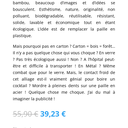
bambou, beaucoup d’images et d’idées se
bousculent. Esthétisme, nature, originalité, non
polluant, biodégradable, réutilisable, résistant,
solide, lavable et économique tout en étant
écologique. L’idée est de remplacer la paille en
plastique.
Mais pourquoi pas en carton ? Carton = bois = forêt…
Il n’y a pas quelque chose qui vous choque ? En verre
? Pas très écologique aussi ! Non ? A l’hôpital peut-
être et difficile à transporter ! En Métal ? Même
combat que pour le verre. Mais, le contact froid de
cet alliage est-il vraiment génial pour boire un
cocktail ? Mordre à pleines dents sur une paille en
acier ! Quelque chose me choque. J’ai du mal à
imaginer la publicité !
Le
Le
55,90
€
39,23
€
prix
prix
initial
actuel