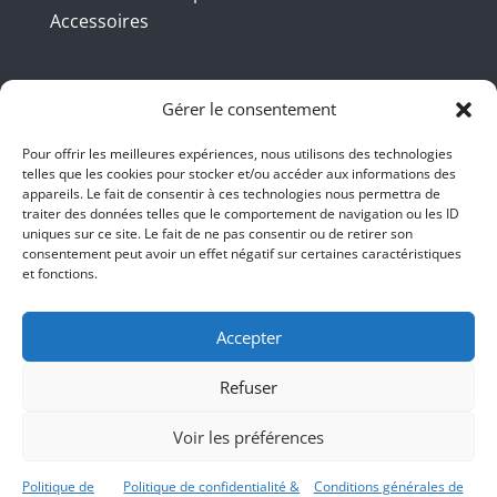
Accessoires
Coordonnées
Gérer le consentement
Pour offrir les meilleures expériences, nous utilisons des technologies
telles que les cookies pour stocker et/ou accéder aux informations des
BBB INT LTD – RUE DU BAMBOU.COM
appareils. Le fait de consentir à ces technologies nous permettra de
traiter des données telles que le comportement de navigation ou les ID
145 rue de la République 95100
uniques sur ce site. Le fait de ne pas consentir ou de retirer son
consentement peut avoir un effet négatif sur certaines caractéristiques
Argenteuil
et fonctions.
01 47 86 00 04
bienvenue@ruedubambou.com
Accepter
Refuser
Du lundi au samedi
9h – 18h
Voir les préférences
Le dimanche, faut voir <;))
Politique de
Politique de confidentialité &
Conditions générales de