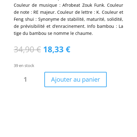
Couleur de musique : Afrobeat Zouk Funk. Couleur
de note : RE majeur. Couleur de lettre : K. Couleur et
Feng shui : Synonyme de stabilité, maturité, solidité,
de prévisibilité et d’enracinement. Info bambou : La
tige du bambou se nomme le chaume.
Le
Le
34,90
€
18,33
€
prix
prix
initial
actuel
39 en stock
était :
est :
quantité
34,90 €.
18,33 €.
Ajouter au panier
de
Foulard
fibres
bambou
Five
maroon
/
W19