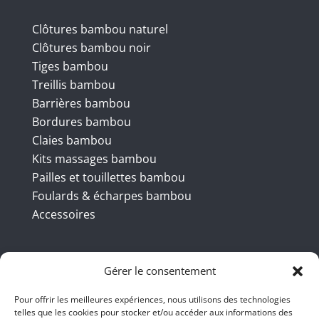
Clôtures bambou naturel
Clôtures bambou noir
Tiges bambou
Treillis bambou
Barrières bambou
Bordures bambou
Claies bambou
Kits massages bambou
Pailles et touillettes bambou
Foulards & écharpes bambou
Accessoires
Coordonnées
Gérer le consentement
Pour offrir les meilleures expériences, nous utilisons des technologies
telles que les cookies pour stocker et/ou accéder aux informations des
BBB INT LTD – RUE DU BAMBOU.COM