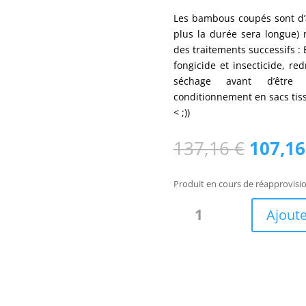
Les bambous coupés sont d’a
plus la durée sera longue) 
des traitements successifs : 
fongicide et insecticide, re
séchage avant d’être 
conditionnement en sacs tissé
< ;))
Le
137,16
€
107,1
prix
initial
Produit en cours de réapprovis
était :
quantité
137,16
Ajoute
de
Barrière
bambou
naturel
Yole
/