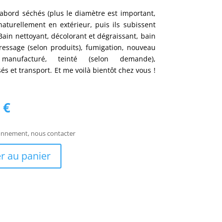
bord séchés (plus le diamètre est important,
naturellement en extérieur, puis ils subissent
Bain nettoyant, décolorant et dégraissant, bain
dressage (selon produits), fumigation, nouveau
manufacturé, teinté (selon demande),
s et transport. Et me voilà bientôt chez vous !
Le
6
€
prix
actuel
ionnement, nous contacter
est :
 €.
107,16 €.
r au panier