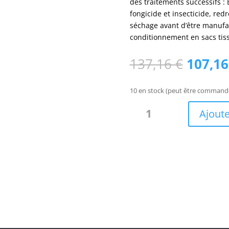
des traitements successifs : 
fongicide et insecticide, red
séchage avant d’être manufa
conditionnement en sacs tissé
Le
137,16
€
107,1
prix
initial
10 en stock (peut être command
était :
quantité
137,16
Ajoute
de
Barrière
bambou
noir
Zani
/
BBAR80