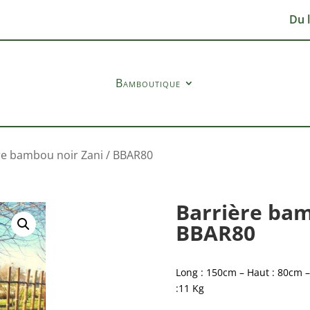
Du 
Bamboutique
re bambou noir Zani / BBAR80
Barrière bam
BBAR80
Long : 150cm – Haut : 80cm – 
:11 Kg