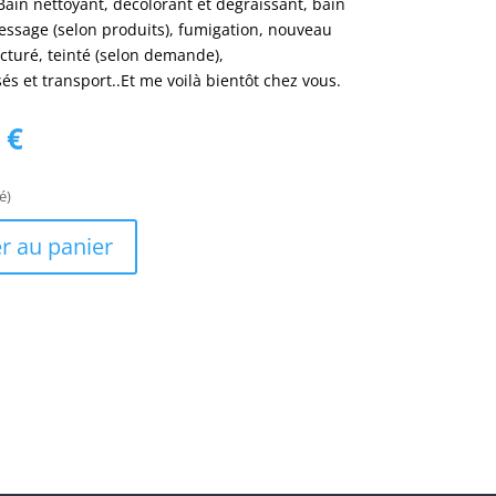
Bain nettoyant, décolorant et dégraissant, bain
ressage (selon produits), fumigation, nouveau
cturé, teinté (selon demande),
s et transport..Et me voilà bientôt chez vous.
Le
6
€
prix
actuel
é)
est :
 €.
107,16 €.
r au panier