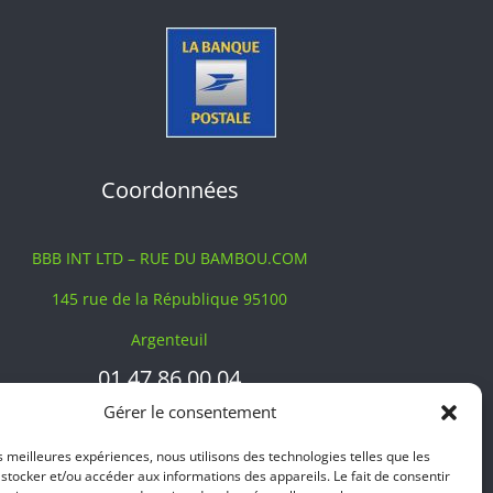
Coordonnées
BBB INT LTD – RUE DU BAMBOU.COM
145 rue de la République 95100
Argenteuil
01 47 86 00 04
bienvenue@ruedubambou.com
Gérer le consentement
es meilleures expériences, nous utilisons des technologies telles que les
Du lundi au samedi
stocker et/ou accéder aux informations des appareils. Le fait de consentir