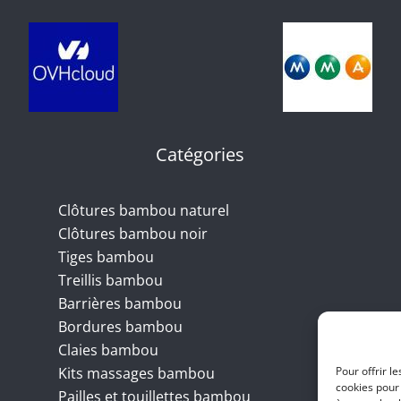
Catégories
Clôtures bambou naturel
Clôtures bambou noir
Tiges bambou
Treillis bambou
Barrières bambou
Bordures bambou
Claies bambou
Kits massages bambou
Pour offrir l
cookies pour 
Pailles et touillettes bambou