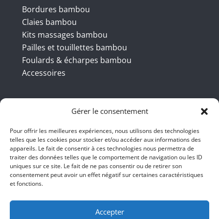
Bordures bambou
Claies bambou
Kits massages bambou
Pailles et touillettes bambou
Foulards & écharpes bambou
Accessoires
Coordonnées
Gérer le consentement
Pour offrir les meilleures expériences, nous utilisons des technologies
telles que les cookies pour stocker et/ou accéder aux informations des
BBB INT LTD – RUE DU BAMBOU.COM
appareils. Le fait de consentir à ces technologies nous permettra de
traiter des données telles que le comportement de navigation ou les ID
145 rue de la République 95100
uniques sur ce site. Le fait de ne pas consentir ou de retirer son
consentement peut avoir un effet négatif sur certaines caractéristiques
Argenteuil
et fonctions.
01 47 86 00 04
bienvenue@ruedubambou.com
Accepter