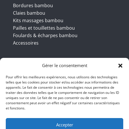
Bordures bambou
Claies bambou
Kits massages bambou
Pailles et touillettes bambou
Foulards & écharpes bambou
Accessoires
Coordonnées
Gérer le consentement
Pour offrir les meilleures expériences, nous utilisons des technologies
telles que les cookies pour stocker et/ou accéder aux informations des
BBB INT LTD – RUE DU BAMBOU.COM
appareils. Le fait de consentir à ces technologies nous permettra de
traiter des données telles que le comportement de navigation ou les ID
145 rue de la République 95100
uniques sur ce site. Le fait de ne pas consentir ou de retirer son
consentement peut avoir un effet négatif sur certaines caractéristiques
Argenteuil
et fonctions.
01 47 86 00 04
bienvenue@ruedubambou.com
Accepter