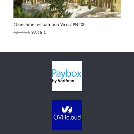
Claie lamelles bambou Vicq / PN200
Le
Le
127,16
€
97,16
€
prix
prix
initial
actuel
était :
est :
127,16 €.
97,16 €.