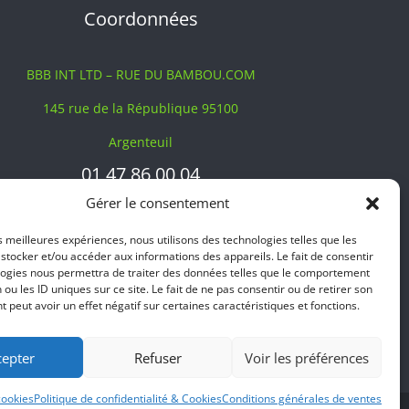
Coordonnées
BBB INT LTD – RUE DU BAMBOU.COM
145 rue de la République 95100
Argenteuil
01 47 86 00 04
bienvenue@ruedubambou.com
Gérer le consentement
es meilleures expériences, nous utilisons des technologies telles que les
Du lundi au samedi
stocker et/ou accéder aux informations des appareils. Le fait de consentir
9h – 18h
logies nous permettra de traiter des données telles que le comportement
 ou les ID uniques sur ce site. Le fait de ne pas consentir ou de retirer son
Le dimanche, faut voir <;))
peut avoir un effet négatif sur certaines caractéristiques et fonctions.
cepter
Refuser
Voir les préférences
cookies
Politique de confidentialité & Cookies
Conditions générales de ventes