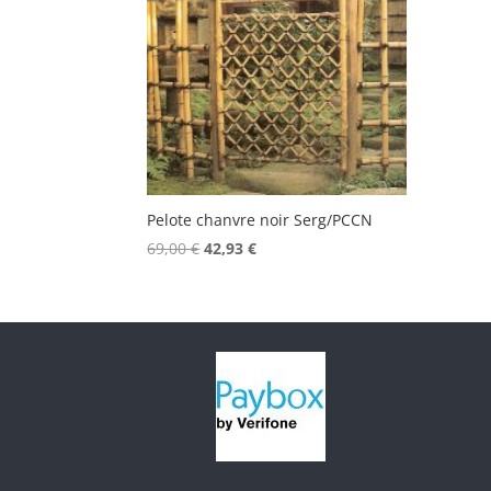
Pelote chanvre noir Serg/PCCN
Le
Le
69,00
€
42,93
€
prix
prix
initial
actuel
était :
est :
69,00 €.
42,93 €.