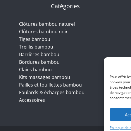
Catégories
Clôtures bambou naturel
Clôtures bambou noir
Tiges bambou
Treillis bambou
Barrières bambou
Bordures bambou
Claies bambou
Kits massages bambou
Pour offrir l
cookies pour 
Pailles et touillettes bambou
à ces techno
Foulards & écharpes bambou
de navigation
consentement 
Accessoires
Ac
Politique de 