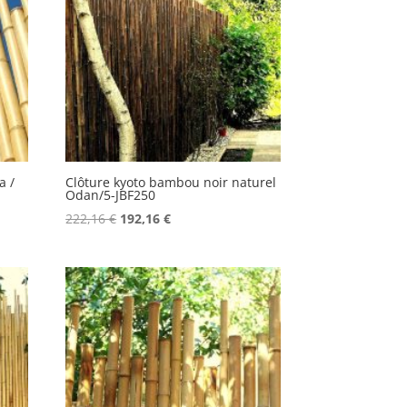
a /
Clôture kyoto bambou noir naturel
Odan/5-JBF250
Le
Le
222,16
€
192,16
€
prix
prix
initial
actuel
était :
est :
222,16 €.
192,16 €.