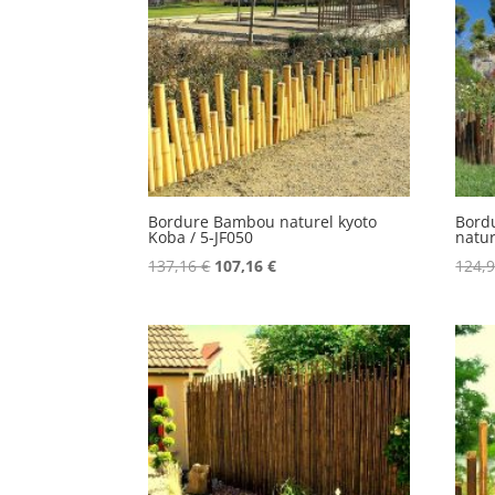
Bordure Bambou naturel kyoto
Bord
Koba / 5-JF050
natur
Le
Le
137,16
€
107,16
€
124,
prix
prix
initial
actuel
était :
est :
137,16 €.
107,16 €.