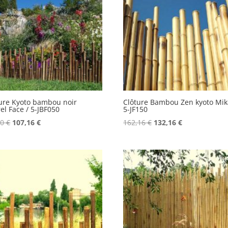
ure Kyoto bambou noir
Clôture Bambou Zen kyoto Mik
el Face / 5-JBF050
5-JF150
Le
Le
Le
Le
90
€
107,16
€
162,16
€
132,16
€
prix
prix
prix
prix
initial
actuel
initial
actuel
était :
est :
était :
est :
124,90 €.
107,16 €.
162,16 €.
132,16 €.