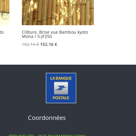
to
Clôture, Brise vue Bambou kyoto
Mona / 5-JF250
Le
Le
182,16
€
152,16
€
prix
prix
initial
actuel
était :
est :
182,16 €.
152,16 €.
Coordonnées