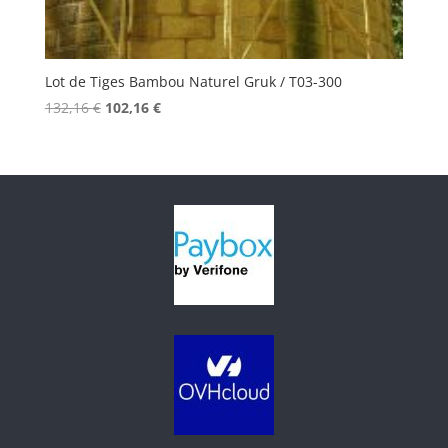
Lot de Tiges Bambou Naturel Gruk / T03-300
Le
Le
132,16
€
102,16
€
prix
prix
initial
actuel
était :
est :
132,16 €.
102,16 €.