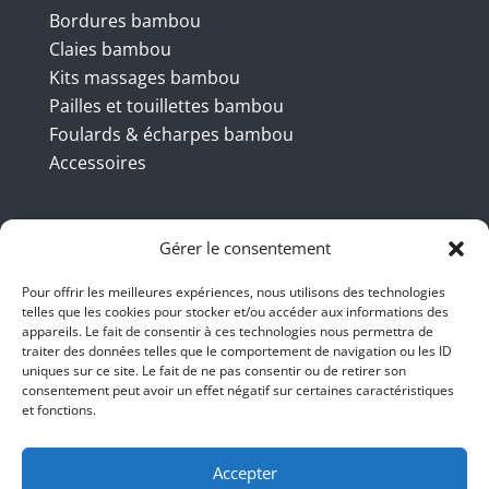
Bordures bambou
Claies bambou
Kits massages bambou
Pailles et touillettes bambou
Foulards & écharpes bambou
Accessoires
Coordonnées
Gérer le consentement
Pour offrir les meilleures expériences, nous utilisons des technologies
telles que les cookies pour stocker et/ou accéder aux informations des
BBB INT LTD – RUE DU BAMBOU.COM
appareils. Le fait de consentir à ces technologies nous permettra de
traiter des données telles que le comportement de navigation ou les ID
145 rue de la République 95100
uniques sur ce site. Le fait de ne pas consentir ou de retirer son
consentement peut avoir un effet négatif sur certaines caractéristiques
Argenteuil
et fonctions.
01 47 86 00 04
bienvenue@ruedubambou.com
Accepter