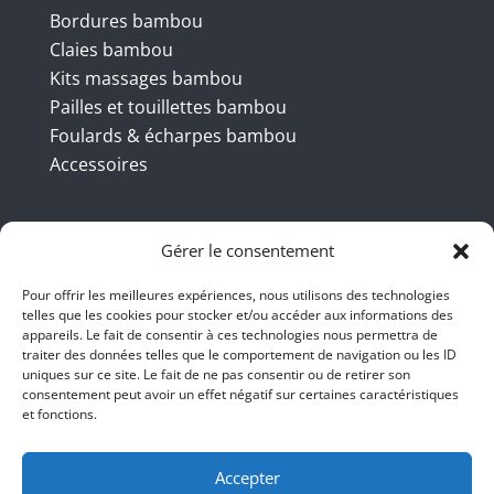
Bordures bambou
Claies bambou
Kits massages bambou
Pailles et touillettes bambou
Foulards & écharpes bambou
Accessoires
Coordonnées
Gérer le consentement
Pour offrir les meilleures expériences, nous utilisons des technologies
telles que les cookies pour stocker et/ou accéder aux informations des
BBB INT LTD – RUE DU BAMBOU.COM
appareils. Le fait de consentir à ces technologies nous permettra de
traiter des données telles que le comportement de navigation ou les ID
145 rue de la République 95100
uniques sur ce site. Le fait de ne pas consentir ou de retirer son
consentement peut avoir un effet négatif sur certaines caractéristiques
Argenteuil
et fonctions.
01 47 86 00 04
bienvenue@ruedubambou.com
Accepter