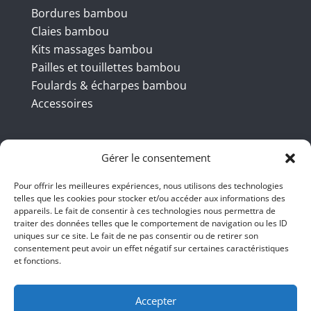
Bordures bambou
Claies bambou
Kits massages bambou
Pailles et touillettes bambou
Foulards & écharpes bambou
Accessoires
Coordonnées
Gérer le consentement
Pour offrir les meilleures expériences, nous utilisons des technologies
telles que les cookies pour stocker et/ou accéder aux informations des
BBB INT LTD – RUE DU BAMBOU.COM
appareils. Le fait de consentir à ces technologies nous permettra de
traiter des données telles que le comportement de navigation ou les ID
145 rue de la République 95100
uniques sur ce site. Le fait de ne pas consentir ou de retirer son
consentement peut avoir un effet négatif sur certaines caractéristiques
Argenteuil
et fonctions.
01 47 86 00 04
bienvenue@ruedubambou.com
Accepter