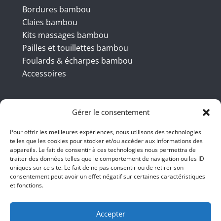
Bordures bambou
Claies bambou
Kits massages bambou
Pailles et touillettes bambou
Foulards & écharpes bambou
Accessoires
Coordonnées
Gérer le consentement
Pour offrir les meilleures expériences, nous utilisons des technologies
telles que les cookies pour stocker et/ou accéder aux informations des
BBB INT LTD – RUE DU BAMBOU.COM
appareils. Le fait de consentir à ces technologies nous permettra de
traiter des données telles que le comportement de navigation ou les ID
145 rue de la République 95100
uniques sur ce site. Le fait de ne pas consentir ou de retirer son
consentement peut avoir un effet négatif sur certaines caractéristiques
Argenteuil
et fonctions.
01 47 86 00 04
bienvenue@ruedubambou.com
Accepter