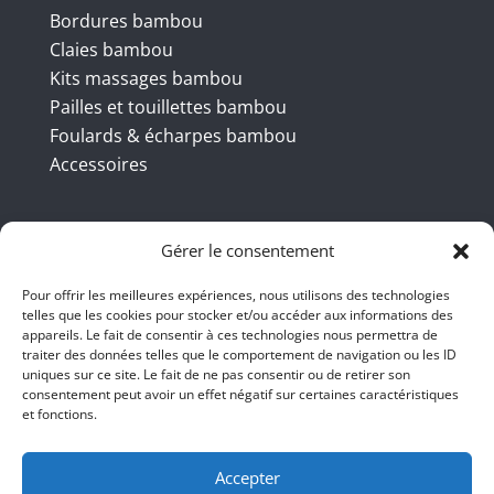
Bordures bambou
Claies bambou
Kits massages bambou
Pailles et touillettes bambou
Foulards & écharpes bambou
Accessoires
Coordonnées
Gérer le consentement
Pour offrir les meilleures expériences, nous utilisons des technologies
telles que les cookies pour stocker et/ou accéder aux informations des
BBB INT LTD – RUE DU BAMBOU.COM
appareils. Le fait de consentir à ces technologies nous permettra de
traiter des données telles que le comportement de navigation ou les ID
145 rue de la République 95100
uniques sur ce site. Le fait de ne pas consentir ou de retirer son
consentement peut avoir un effet négatif sur certaines caractéristiques
Argenteuil
et fonctions.
01 47 86 00 04
bienvenue@ruedubambou.com
Accepter