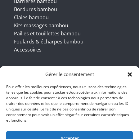
Barrières bambou
Bordures bambou
Claies bambou
Kits massages bambou
Pailles et touillettes bambou
Foulards & écharpes bambou
Accessoires
Coordonnées
Gérer le consentement
Pour offrir les meilleures expériences, nous utilisons des technologies
telles que les cookies pour stocker et/ou accéder aux informations des
BBB INT LTD – RUE DU BAMBOU.COM
appareils. Le fait de consentir à ces technologies nous permettra de
traiter des données telles que le comportement de navigation ou les ID
145 rue de la République 95100
uniques sur ce site. Le fait de ne pas consentir ou de retirer son
consentement peut avoir un effet négatif sur certaines caractéristiques
Argenteuil
et fonctions.
01 47 86 00 04
bienvenue@ruedubambou.com
Accepter