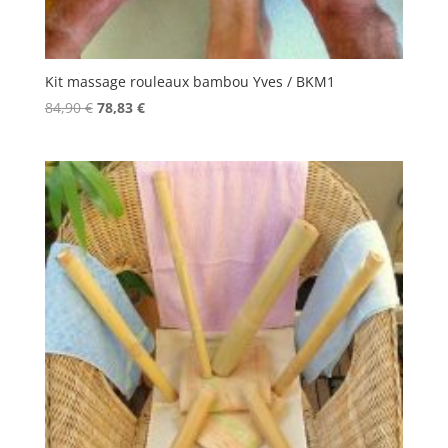
Kit massage rouleaux bambou Yves / BKM1
Le
Le
84,90
€
78,83
€
prix
prix
initial
actuel
était :
est :
84,90 €.
78,83 €.