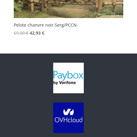
Pelote chanvre noir Serg/PCCN
Le
Le
69,00
€
42,93
€
prix
prix
initial
actuel
était :
est :
69,00 €.
42,93 €.