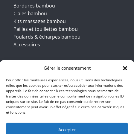
Bordures bambou
Claies bambou
Kits massages bambou
Pailles et touillettes bambou
Foulards & écharpes bambou
Accessoires
Coordonnées
Gérer le consentement
Pour offrir les meilleures expériences, nous utilisons des technologies
telles que les cookies pour stocker et/ou accéder aux informations des
BBB INT LTD – RUE DU BAMBOU.COM
appareils. Le fait de consentir à ces technologies nous permettra de
traiter des données telles que le comportement de navigation ou les ID
145 rue de la République 95100
uniques sur ce site. Le fait de ne pas consentir ou de retirer son
consentement peut avoir un effet négatif sur certaines caractéristiques
Argenteuil
et fonctions.
01 47 86 00 04
bienvenue@ruedubambou.com
Accepter