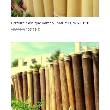
Bordure classique bambou naturel Titi/3-RF020
Le
Le
137,16
€
107,16
€
prix
prix
initial
actuel
était :
est :
137,16 €.
107,16 €.