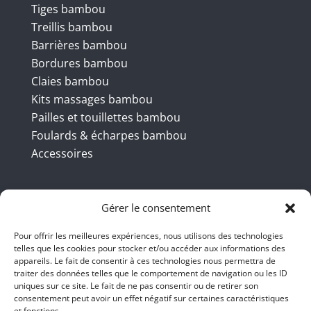
Tiges bambou
Treillis bambou
Barrières bambou
Bordures bambou
Claies bambou
Kits massages bambou
Pailles et touillettes bambou
Foulards & écharpes bambou
Accessoires
Coordonnées
Gérer le consentement
Pour offrir les meilleures expériences, nous utilisons des technologies
telles que les cookies pour stocker et/ou accéder aux informations des
BBB INT LTD – RUE DU BAMBOU.COM
appareils. Le fait de consentir à ces technologies nous permettra de
traiter des données telles que le comportement de navigation ou les ID
145 rue de la République 95100
uniques sur ce site. Le fait de ne pas consentir ou de retirer son
consentement peut avoir un effet négatif sur certaines caractéristiques
Argenteuil
et fonctions.