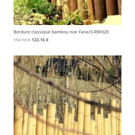
Bordure classique bambou noir Fane/3-RBF020
Le
Le
152,16
€
122,16
€
prix
prix
initial
actuel
était :
est :
152,16 €.
122,16 €.