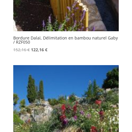
Bordure Dalaï, Délimitation en bambou naturel Gaby
/ RZF050
Le
Le
152,16
€
122,16
€
prix
prix
initial
actuel
était :
est :
152,16 €.
122,16 €.