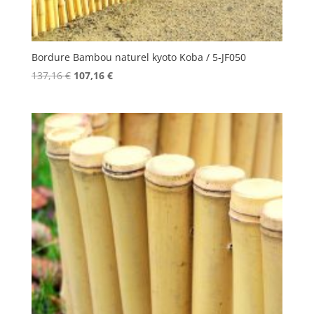
Bordure Bambou naturel kyoto Koba / 5-JF050
Le
Le
137,16
€
107,16
€
prix
prix
initial
actuel
était :
est :
137,16 €.
107,16 €.