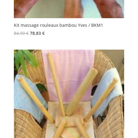
Kit massage rouleaux bambou Yves / BKM1
Le
Le
84,90
€
78,83
€
prix
prix
initial
actuel
était :
est :
84,90 €.
78,83 €.