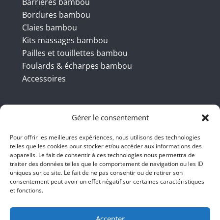
Barrières bambou
Bordures bambou
Claies bambou
Kits massages bambou
Pailles et touillettes bambou
Foulards & écharpes bambou
Accessoires
Coordonnées
Gérer le consentement
Pour offrir les meilleures expériences, nous utilisons des technologies
telles que les cookies pour stocker et/ou accéder aux informations des
BBB INT LTD – RUE DU BAMBOU.COM
appareils. Le fait de consentir à ces technologies nous permettra de
traiter des données telles que le comportement de navigation ou les ID
145 rue de la République 95100
uniques sur ce site. Le fait de ne pas consentir ou de retirer son
consentement peut avoir un effet négatif sur certaines caractéristiques
Argenteuil
et fonctions.
01 47 86 00 04
bienvenue@ruedubambou.com
Accepter